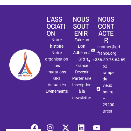
L’ASS
NOUS
NOUS
OCIATI
SOUT
CONT
ON
ENIR
ACTE
R
Notre
Faire un
histoire
Don
contact@gri-
Notre
Adhérer à
france.org
organisation
GRI
+336.59.78.64.69
Les
France
62
mutations
Devenir
rampe
GRI
Partenaire
du
Actualités
Inscription
vieux
Évènements
à la
bourg
newsletter
–
29200
Brest