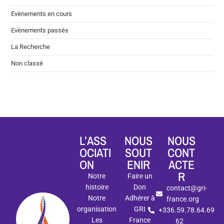
Evènements en cours
Evènements passés
La Recherche
Non classé
L’ASS
NOUS
NOUS
OCIATI
SOUT
CONT
ON
ENIR
ACTE
R
Notre
Faire un
histoire
Don
contact@gri-
Notre
Adhérer à
france.org
organisation
GRI
+336.59.78.64.69
Les
France
62