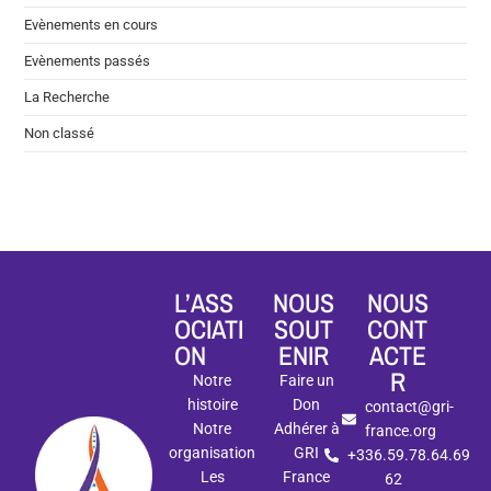
Evènements en cours
Evènements passés
La Recherche
Non classé
L’ASS
NOUS
NOUS
OCIATI
SOUT
CONT
ON
ENIR
ACTE
R
Notre
Faire un
histoire
Don
contact@gri-
Notre
Adhérer à
france.org
organisation
GRI
+336.59.78.64.69
Les
France
62