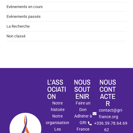
Evènements en cours
Evènements passés
La Recherche
Non classé
L’ASS
NOUS
NOUS
OCIATI
SOUT
CONT
ON
ENIR
ACTE
R
Notre
Faire un
histoire
Don
contact@gri-
Notre
Adhérer à
france.org
organisation
GRI
+336.59.78.64.69
Les
France
62