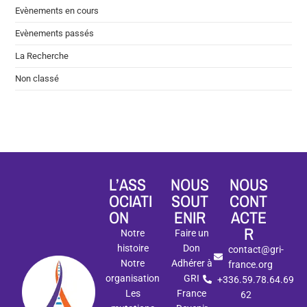
Evènements en cours
Evènements passés
La Recherche
Non classé
L’ASS
NOUS
NOUS
OCIATI
SOUT
CONT
ON
ENIR
ACTE
R
Notre
Faire un
histoire
Don
contact@gri-
Notre
Adhérer à
france.org
organisation
GRI
+336.59.78.64.69
Les
France
62