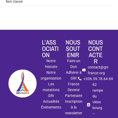
Non classé
L’ASS
NOUS
NOUS
OCIATI
SOUT
CONT
ON
ENIR
ACTE
R
Notre
Faire un
histoire
Don
contact@gri-
Notre
Adhérer à
france.org
organisation
GRI
+336.59.78.64.69
Les
France
62
mutations
Devenir
rampe
GRI
Partenaire
du
Actualités
Inscription
vieux
Évènements
à la
bourg
newsletter
–