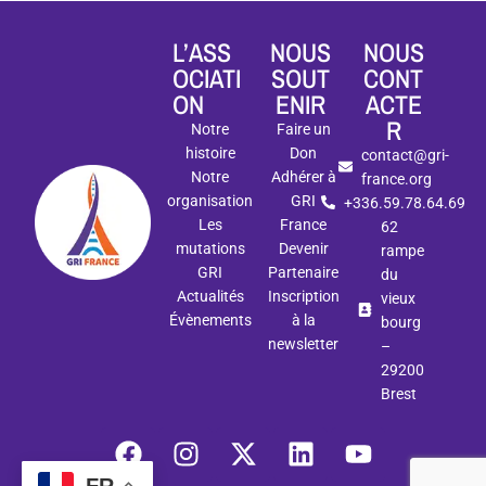
L’ASS
NOUS
NOUS
OCIATI
SOUT
CONT
ON
ENIR
ACTE
R
Notre
Faire un
histoire
Don
contact@gri-
Notre
Adhérer à
france.org
organisation
GRI
+336.59.78.64.69
Les
France
62
mutations
Devenir
rampe
GRI
Partenaire
du
Actualités
Inscription
vieux
Évènements
à la
bourg
newsletter
–
29200
Brest
FR